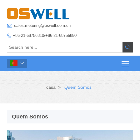

sales.metering@oswell.com.cn
+86-21-68756810/+86-21-68756890



casa
>
Quem Somos
Quem Somos