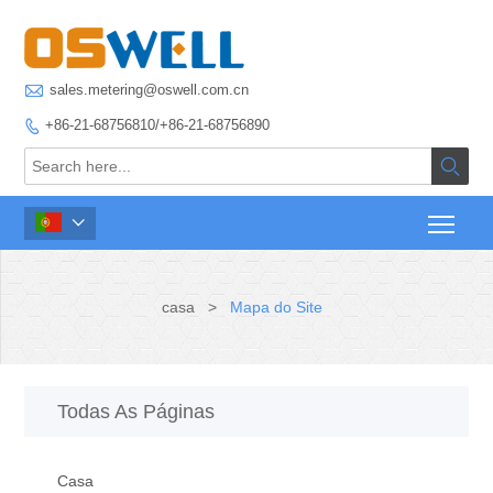

sales.metering@oswell.com.cn
+86-21-68756810/+86-21-68756890



casa
>
Mapa do Site
Todas As Páginas
Casa