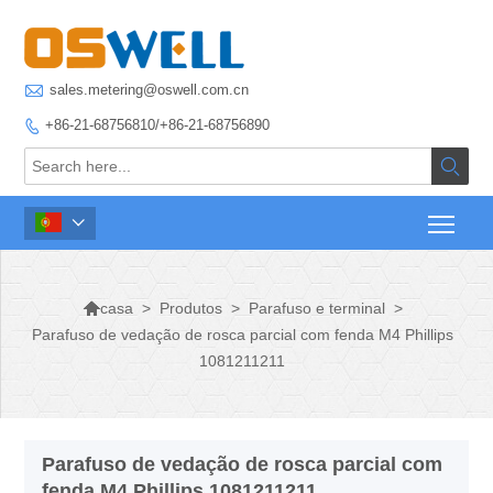

sales.metering@oswell.com.cn
+86-21-68756810/+86-21-68756890




>
Produtos
>
Parafuso e terminal
>
casa
Parafuso de vedação de rosca parcial com fenda M4 Phillips
1081211211
Parafuso de vedação de rosca parcial com
fenda M4 Phillips 1081211211