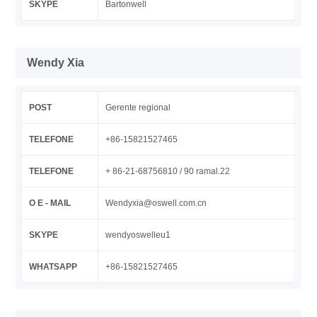
SKYPE
Bartonwell
Wendy Xia
POST
Gerente regional
TELEFONE
+86-15821527465
TELEFONE
+ 86-21-68756810 / 90 ramal.22
O E - MAIL
Wendyxia@oswell.com.cn
SKYPE
wendyoswelleu1
WHATSAPP
+86-15821527465