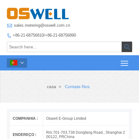

sales.metering@oswell.com.cn
+86-21-68756810/+86-21-68756890



casa
>
Contate-Nos
COMPANHIA :
Oswell E-Group Limited
Rm.701-703.738 Dongfang Road., Shanghai 2
ENDEREÇO :
00122, PRChina