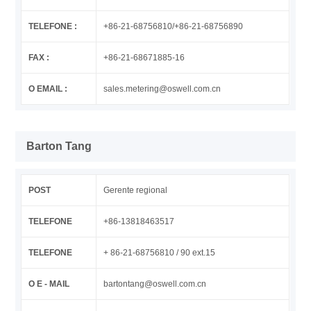
TELEFONE :
+86-21-68756810/+86-21-68756890
FAX :
+86-21-68671885-16
O EMAIL :
sales.metering@oswell.com.cn
Barton Tang
POST
Gerente regional
TELEFONE
+86-13818463517
TELEFONE
+ 86-21-68756810 / 90 ext.15
O E - MAIL
bartontang@oswell.com.cn