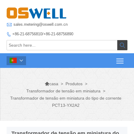

sales.metering@oswell.com.cn
+86-21-68756810/+86-21-68756890




>
Produtos
>
casa
Transformador de tensão em miniatura
>
Transformador de tensão em miniatura do tipo de corrente
PCT13-YX2A2
Transformador de tensão em miniatura do