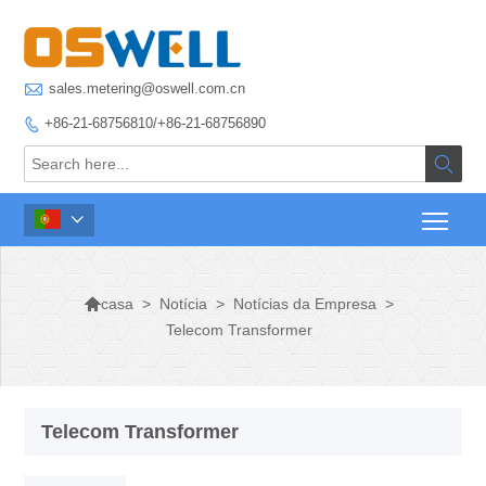

sales.metering@oswell.com.cn
+86-21-68756810/+86-21-68756890




>
Notícia
>
Notícias da Empresa
>
casa
Telecom Transformer
Telecom Transformer