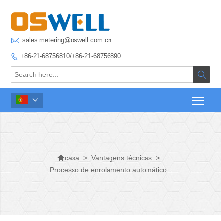

sales.metering@oswell.com.cn
+86-21-68756810/+86-21-68756890




>
Vantagens técnicas
>
casa
Processo de enrolamento automático